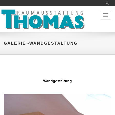
Toggl
naviga
GALERIE -WANDGESTALTUNG
Wandgestaltung