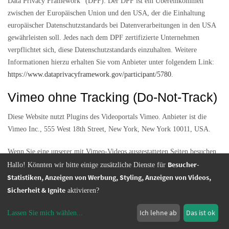
Data Privacy Framework“ (DPF). Der DPF ist ein Übereinkommen
zwischen der Europäischen Union und den USA, der die Einhaltung
europäischer Datenschutzstandards bei Datenverarbeitungen in den USA
gewährleisten soll. Jedes nach dem DPF zertifizierte Unternehmen
verpflichtet sich, diese Datenschutzstandards einzuhalten. Weitere
Informationen hierzu erhalten Sie vom Anbieter unter folgendem Link:
https://www.dataprivacyframework.gov/participant/5780
.
Vimeo ohne Tracking (Do-Not-Track)
Diese Website nutzt Plugins des Videoportals Vimeo. Anbieter ist die
Vimeo Inc., 555 West 18th Street, New York, New York 10011, USA.
Wenn Sie eine unserer mit Vimeo-Videos ausgestatteten Seiten besuchen,
Besucher-
wird eine Verbindung zu den Servern von Vimeo hergestellt. Dabei wird
Hallo! Könnten wir bitte einige zusätzliche Dienste für
dem Vimeo-Server mitgeteilt, welche unserer Seiten Sie besucht haben.
Statistiken, Anzeigen von Werbung, Styling, Anzeigen von Videos,
Zudem erlangt Vimeo Ihre IP-Adresse. Wir haben Vimeo jedoch so
Sicherheit & Ignite
aktivieren?
eingestellt, dass Vimeo Ihre Nutzeraktivitäten nicht nachverfolgen und
Ich lehne ab
Das ist ok
keine Cookies setzen wird.
Lassen Sie mich wählen
...